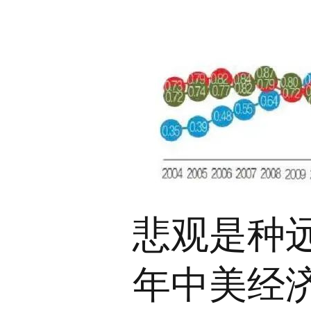
悲观是种远
年中美经