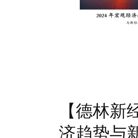
【德林新经
济趋势与