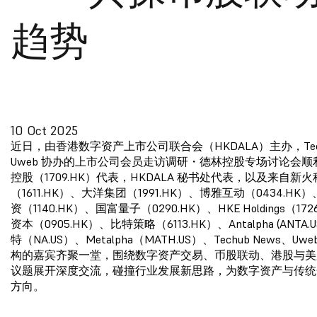
趋势
10 Oct 2025
近日，由香港数字资产上市公司联合会（HKDALA）主办，Tech
Uweb 协办的上市公司会员走访调研・德林控股专场讨论会
控股（1709.HK）代表，HKDALA 秘书处代表，以及来自新火
（1611.HK）、大洋集团（1991.HK）、博雅互动（0434.H
资（1140.HK）、国富量子（0290.HK）、HKE Holdings（17
资本（0905.HK）、比特策略（6113.HK）、Antalpha (ANTA.
特（NA.US）、Metalpha（MATH.US）、Techub News、U
构的嘉宾齐聚一堂，围绕数字资产交易、币股联动、港股与美
议题展开深度交流，碰撞行业发展新思路，为数字资产与传统
方向。