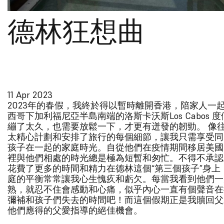
德林狂想曲
11 Apr 2023
2023年的春假，我終於得以暫時離開香港，陪家人一
西哥下加利福尼亞半島南端的洛斯卡沃斯Los Cabos 
繃了太久，也需要放鬆一下，才更有迸發的韌勁。 像
太精心計劃和安排了旅行的每個細節，讓我只需享受同
孩子在一起的家庭時光。自從他們在疫情期間移居美國
裡與他們相處的時光總是極為短暫和匆忙。不得不承認
花費了更多的時間和精力在德林這個“第三個孩子”身上
庭的平衡常常讓我心生愧疚和虧欠。每當我看到他們一
熟，就忍不住會感動和心痛，似乎內心一直有個聲音在
彌補和孩子們失去的時間吧！而這個假期正是我贖回父
他們應得的父愛指導的絕佳機會。