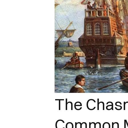
The Chasm
Common M