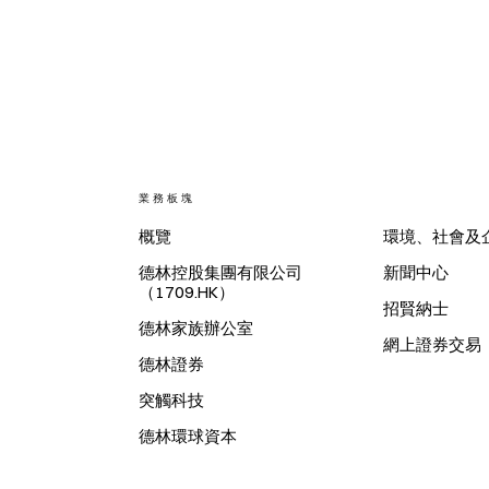
業務板塊
概覽
環境、社會及
德林控股集團有限公司
新聞中心
（1709.HK）
招賢納士
德林家族辦公室
網上證券交易
德林證券
突觸科技
德林環球資本