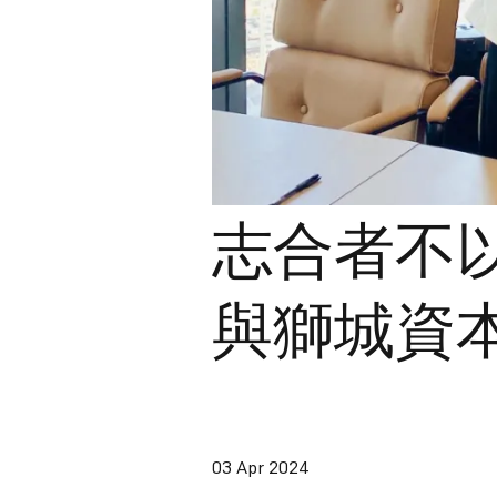
志合者不
與獅城資
03 Apr 2024