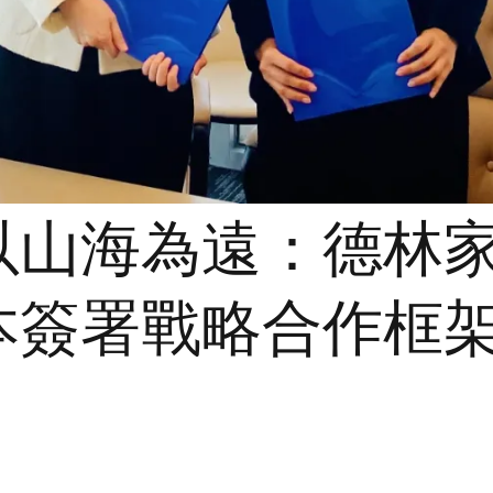
以山海為遠：德林
本簽署戰略合作框