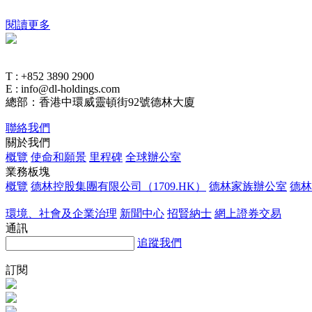
閱讀更多
T : +852 3890 2900
E : info@dl-holdings.com
總部：香港中環威靈頓街92號德林大廈
聯絡我們
關於我們
概覽
使命和願景
里程碑
全球辦公室
業務板塊
概覽
德林控股集團有限公司（1709.HK）
德林家族辦公室
德林
環境、社會及企業治理
新聞中心
招賢納士
網上證券交易
通訊
追蹤我們
訂閱