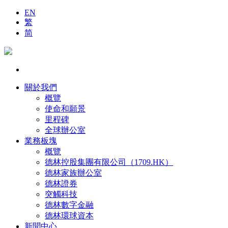
EN
繁
简
關於我們
概覽
使命和願景
里程碑
全球辦公室
業務板塊
概覽
德林控股集團有限公司（1709.HK）
德林家族辦公室
德林證券
突觸科技
德林數字金融
德林環球資本
新聞中心