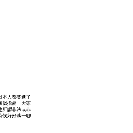
日本人都關進了
類似擔憂，大家
他所謂非法或非
時候好好聊一聊