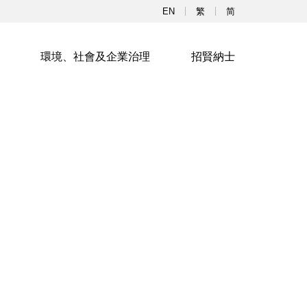
EN
繁
简
環境、社會及企業治理
招賢納士