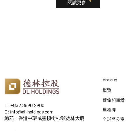
閱讀更多
關於我們
概覽
使命和願景
T : +852 3890 2900
里程碑
E : info@dl-holdings.com
總部：香港中環威靈頓街92號德林大廈
全球辦公室