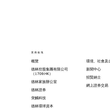
業務板塊
概覽
環境、社會及
德林控股集團有限公司
新聞中心
（1709.HK）
招賢納士
德林家族辦公室
網上證券交易
德林證券
突觸科技
德林環球資本