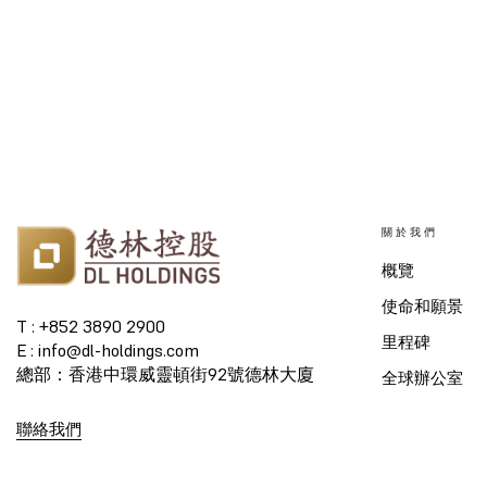
關於我們
概覽
使命和願景
T : +852 3890 2900
里程碑
E : info@dl-holdings.com
總部：香港中環威靈頓街92號德林大廈
全球辦公室
聯絡我們