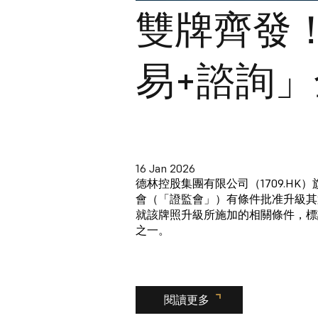
雙牌齊發
易+諮詢
16 Jan 2026
德林控股集團有限公司（1709.H
會（「證監會」）有條件批准升級其
就該牌照升級所施加的相關條件，標
之一。
閱讀更多