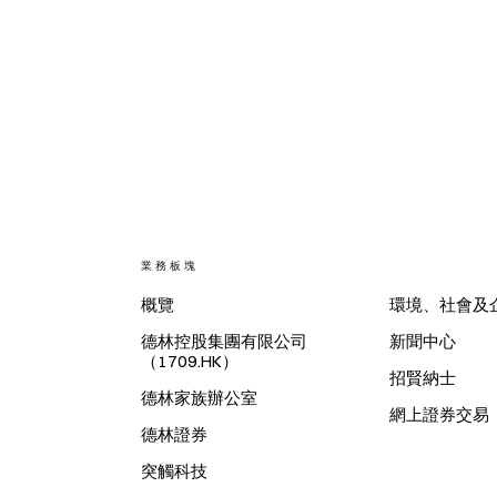
業務板塊
概覽
環境、社會及
德林控股集團有限公司
新聞中心
（1709.HK）
招賢納士
德林家族辦公室
網上證券交易
德林證券
突觸科技